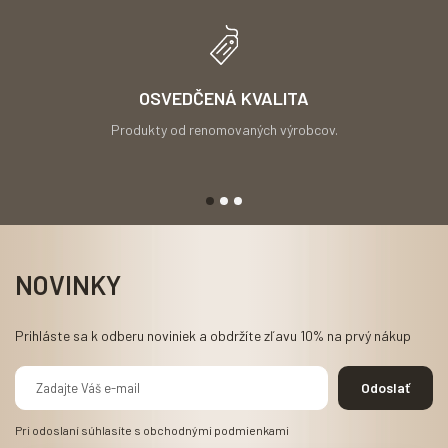
OSVEDČENÁ KVALITA
Produkty od renomovaných výrobcov.
NOVINKY
Prihláste sa k odberu noviniek a obdržíte zľavu 10% na prvý nákup
Pri odoslaní súhlasíte s
obchodnými podmienkami