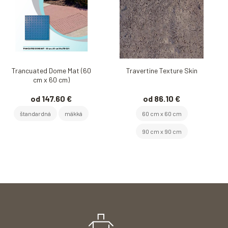
Trancuated Dome Mat (60
Travertine Texture Skin
cm x 60 cm)
od 147.60 €
od 86.10 €
štandardná
mäkká
60 cm x 60 cm
90 cm x 90 cm