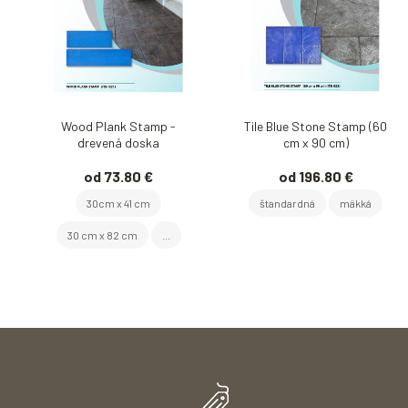
Wood Plank Stamp -
Tile Blue Stone Stamp (60
drevená doska
cm x 90 cm)
od 73.80 €
od 196.80 €
30cm x 41 cm
štandardná
mäkká
30 cm x 82 cm
...