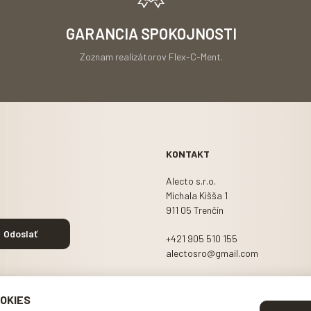
GARANCIA SPOKOJNOSTI
Zoznam realizátorov Flex-C-Ment
.
KONTAKT
Alecto s.r.o.
Michala Kišša 1
911 05 Trenčín
+421 905 510 155
alectosro@gmail.com
OKIES