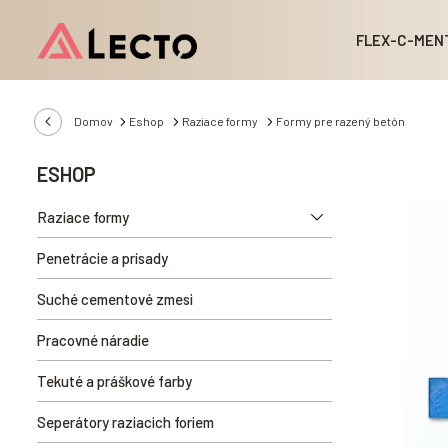
FLEX-C-MEN
Domov
Eshop
Raziace formy
Formy pre razený betón
ESHOP
Raziace formy
Penetrácie a prísady
Suché cementové zmesi
Pracovné náradie
Tekuté a práškové farby
Seperátory raziacich foriem