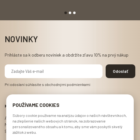
NOVINKY
Prihláste sa k odberu noviniek a obdržíte zľavu 10% na prvý nákup
Pri odoslaní súhlasíte s
obchodnými podmienkami
POUŽÍVAME COOKIES
KONTAKT
Súbory cookie používame na analýzu údajov o našich návštevníkoch,
Alecto s.r.o.
na zlepšenie našich webových stránok, na zobrazovanie
Michala Kišša 1
personalizovaného obsahu a k tomu, aby sme vám poskytli skvelý
911 05 Trenčín
zážitok z webu.