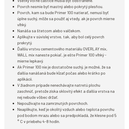
Všetky voľné častice musia byť odstránené.
Povrch nesmie byť mastný alebo pokrytý plesňou.
Povrch, kam sa bude Primer 100 natierať, nemusí byť
úplne suchý, môže sa použiť aj vtedy, ak je povrch mierne
vlhký.
Nanáša sa štetcom alebo valčekom.
Aplikujte v súvislej vrstve, tak, aby bol celý povrch
prekrytý.
Ďalšiu vrstvu cementového materiálu OVERLAY mix,
WALL mix naneste pokiaľ, je ešte Primer 100 vlhký -
mierne lepkavý.
Ak Primer 100 nie je dostatočne suchý, je možné, že sa
ďalšia nanášaná bude kĺzať počas alebo krátko po
aplikácii.
V žiadnom prípade nenechávajte natretú plochu
zaschnúť, pretože získa sklovitý efekt a ďalšia vrstva na
nej nebude vôbec držať.
Nepoužívajte na zamrznutých povrchoch.
Neaplikujte, keď je okolitý vzduch alebo teplota povrchu
pod bodom mrazu alebo sa predpokladá, že klesne pod 5
° C v priebehu 4-8 hodín.