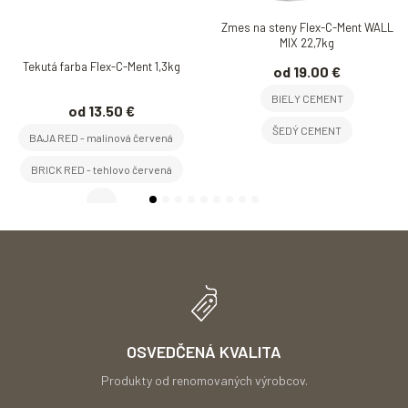
Zmes na steny Flex-C-Ment WALL
MIX 22,7kg
Tekutá farba Flex-C-Ment 1,3kg
od 19.00 €
BIELY CEMENT
od 13.50 €
ŠEDÝ CEMENT
BAJA RED - malinová červená
BRICK RED - tehlovo červená
...
OSVEDČENÁ KVALITA
Produkty od renomovaných výrobcov.