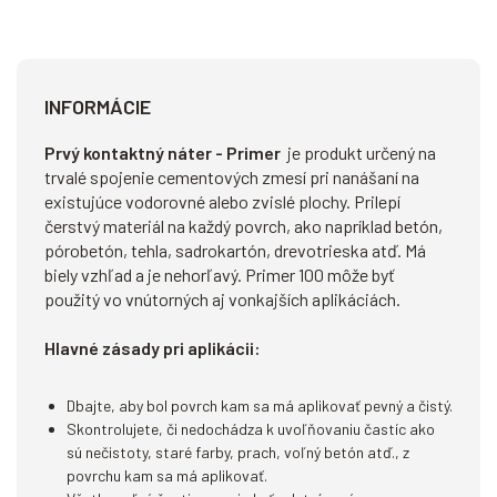
INFORMÁCIE
Prvý kontaktný náter - Primer
je produkt určený na
trvalé spojenie cementových zmesí pri nanášaní na
existujúce vodorovné alebo zvislé plochy. Prilepí
čerstvý materiál na každý povrch, ako napríklad betón,
pórobetón, tehla, sadrokartón, drevotrieska atď. Má
biely vzhľad a je nehorľavý. Primer 100 môže byť
použitý vo vnútorných aj vonkajších aplikáciách.
Hlavné zásady pri aplikácii:
Dbajte, aby bol povrch kam sa má aplikovať pevný a čistý.
Skontrolujete, či nedochádza k uvoľňovaniu častíc ako
sú nečistoty, staré farby, prach, voľný betón atď., z
povrchu kam sa má aplikovať.