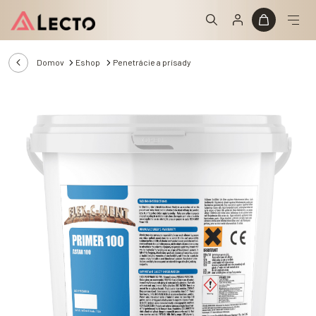
Domov
Eshop
Penetrácie a prísady